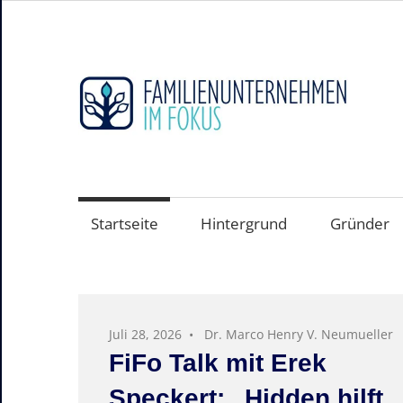
Zum
Inhalt
springen
F
i
Hidden
Champions
F
sichtbar
machen
Startseite
Hintergrund
Gründer
–
Der
Mittelstand
und
Juli 24, 2026
Dr. Marco Henry V. Neumueller
seine
FORUM EMINEO startet:
Weltmarktführer
Neue Auszeichnung