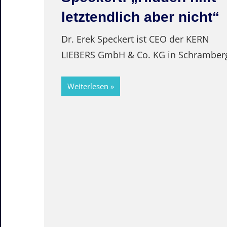
macht die nächste C-
Suite-Generation in
Familienunternehmen
sichtbar
Mit FORUM EMINEO entsteht eine neu
Plattform für herausragende
Führungspersönlichkeiten aus
Familienunternehmen. Im Mittelpunkt
stehen Top-Führungskräfte, die bereit
heute maßgebliche
Weiterlesen