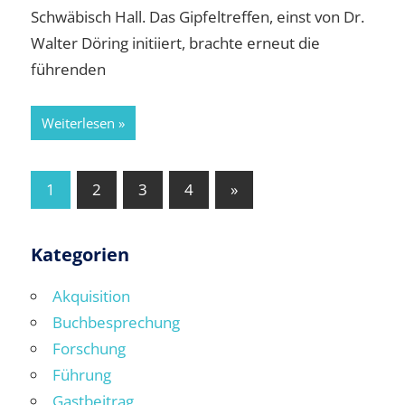
Schwäbisch Hall. Das Gipfeltreffen, einst von Dr.
Walter Döring initiiert, brachte erneut die
führenden
Weiterlesen
Seitennummerierung
Nächste
1
2
3
4
»
Beiträge
der
Beiträge
Kategorien
Akquisition
Buchbesprechung
Forschung
Führung
Gastbeitrag