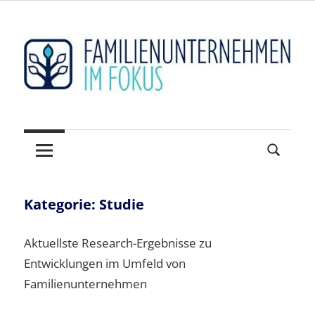
Zum
Inhalt
springen
Hidden
FAMILIENUNTERNEHM
Champions
sichtbar
im
machen
FOKUS
–
Der
Kategorie:
Studie
Mittelstand
und
Aktuellste Research-Ergebnisse zu
seine
Entwicklungen im Umfeld von
Weltmarktführer
Familienunternehmen