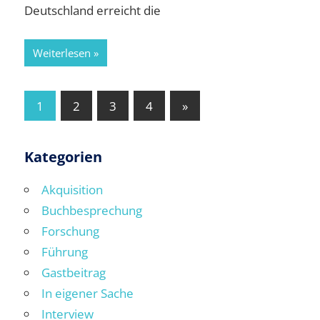
Deutschland erreicht die
Weiterlesen
Seitennummerierung
Nächste
1
2
3
4
»
Beiträge
der
Beiträge
Kategorien
Akquisition
Buchbesprechung
Forschung
Führung
Gastbeitrag
In eigener Sache
Interview