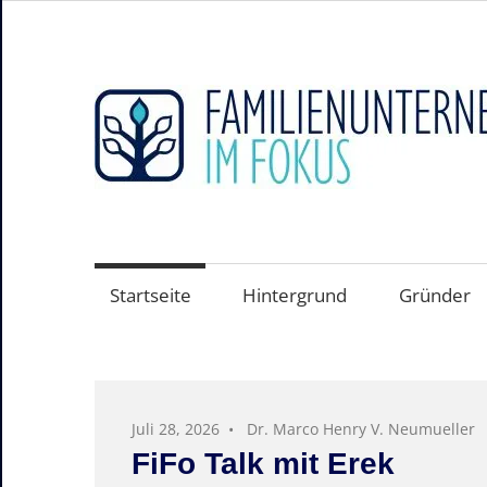
Zum
Inhalt
springen
Hidden
Champions
sichtbar
machen
Startseite
Hintergrund
Gründer
–
Der
Mittelstand
und
Juli 28, 2026
Dr. Marco Henry V. Neumueller
seine
FiFo Talk mit Erek
Weltmarktführer