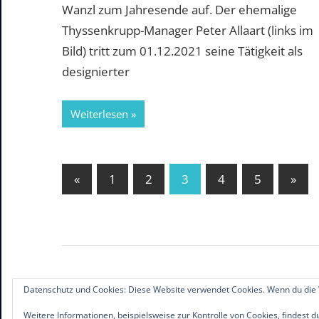
Wanzl zum Jahresende auf. Der ehemalige
Thyssenkrupp-Manager Peter Allaart (links im
Bild) tritt zum 01.12.2021 seine Tätigkeit als
designierter
Weiterlesen
Seitennummerierung
Vorherige
Näch
«
1
2
3
4
5
»
Beiträge
Beit
der
Beiträge
Datenschutz und Cookies: Diese Website verwendet Cookies. Wenn du die 
© 2019-2026 Familienunternehmen.eu. Alle R
Weitere Informationen, beispielsweise zur Kontrolle von Cookies, findest d