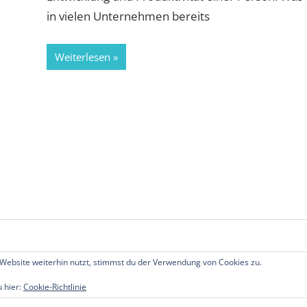
in vielen Unternehmen bereits
Weiterlesen
Website weiterhin nutzt, stimmst du der Verwendung von Cookies zu.
echte vorbehalten.
u hier:
Cookie-Richtlinie