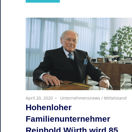
April 20, 2020
Unternehmensnews
/
Mittelstand
Hohenloher
Familienunternehmer
Reinhold Würth wird 85