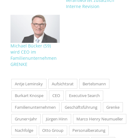
verantwortet zusätzlich
Interne Revision
Michael Bücker (59)
wird CEO im
Familienunternehmen
GRENKE
Antje Leminsky
Aufsichtsrat
Bertelsmann
Burkart Knospe
CEO
Executive Search
Familienunternehmen
Geschäftsführung
Grenke
Gruner+Jahr
Jürgen Hinn
Marco Henry Neumueller
Nachfolge
Otto Group
Personalberatung