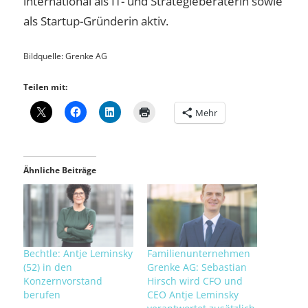
international als IT- und Strategieberaterin sowie
als Startup-Gründerin aktiv.
Bildquelle: Grenke AG
Teilen mit:
Mehr
Ähnliche Beiträge
Bechtle: Antje Leminsky
Familienunternehmen
(52) in den
Grenke AG: Sebastian
Konzernvorstand
Hirsch wird CFO und
berufen
CEO Antje Leminsky