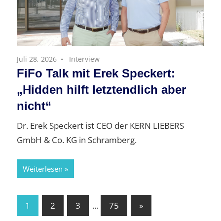
Juli 28, 2026
Interview
FiFo Talk mit Erek Speckert:
„Hidden hilft letztendlich aber
nicht“
Dr. Erek Speckert ist CEO der KERN LIEBERS
GmbH & Co. KG in Schramberg.
Weiterlesen
Seitennummerierung
Nächste
1
2
3
…
75
»
Beiträge