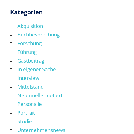
der
Beiträge
Kategorien
Akquisition
Buchbesprechung
Forschung
Führung
Gastbeitrag
In eigener Sache
Interview
Mittelstand
Neumueller notiert
Personalie
Portrait
Studie
Unternehmensnews