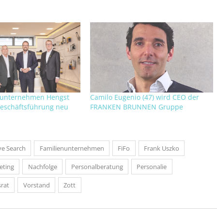
nunternehmen Hengst
Camilo Eugenio (47) wird CEO der
 Geschäftsführung neu
FRANKEN BRUNNEN Gruppe
ve Search
Familienunternehmen
FiFo
Frank Uszko
eting
Nachfolge
Personalberatung
Personalie
rat
Vorstand
Zott