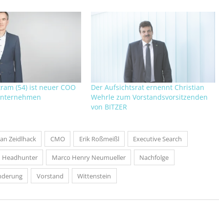
tram (54) ist neuer COO
Der Aufsichtsrat ernennt Christian
unternehmen
Wehrle zum Vorstandsvorsitzenden
von BITZER
ian Zeidlhack
CMO
Erik Roßmeißl
Executive Search
Headhunter
Marco Henry Neumueller
Nachfolge
nderung
Vorstand
Wittenstein