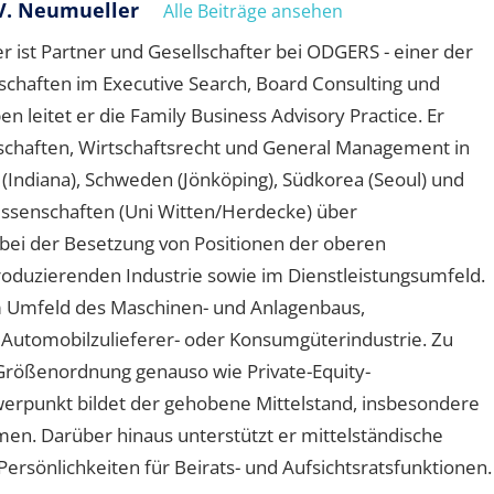
V. Neumueller
Alle Beiträge ansehen
 ist Partner und Gesellschafter bei ODGERS - einer der
schaften im Executive Search, Board Consulting und
leitet er die Family Business Advisory Practice. Er
schaften, Wirtschaftsrecht und General Management in
A (Indiana), Schweden (Jönköping), Südkorea (Seoul) und
wissenschaften (Uni Witten/Herdecke) über
ei der Besetzung von Positionen der oberen
oduzierenden Industrie sowie im Dienstleistungsumfeld.
 Umfeld des Maschinen- und Anlagenbaus,
 Automobilzulieferer- oder Konsumgüterindustrie. Zu
Größenordnung genauso wie Private-Equity-
hwerpunkt bildet der gehobene Mittelstand, insbesondere
n. Darüber hinaus unterstützt er mittelständische
rsönlichkeiten für Beirats- und Aufsichtsratsfunktionen.