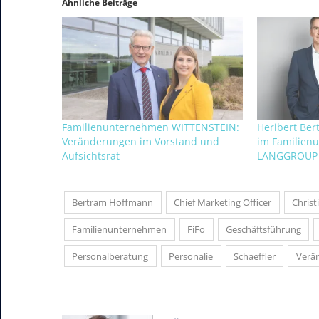
Ähnliche Beiträge
Familienunternehmen WITTENSTEIN:
Heribert Ber
Veränderungen im Vorstand und
im Familien
Aufsichtsrat
LANGGROUP
Bertram Hoffmann
Chief Marketing Officer
Christ
Familienunternehmen
FiFo
Geschäftsführung
Personalberatung
Personalie
Schaeffler
Verä