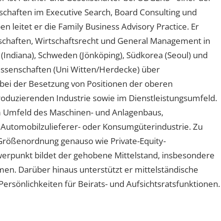
schaften im Executive Search, Board Consulting und
leitet er die Family Business Advisory Practice. Er
schaften, Wirtschaftsrecht und General Management in
A (Indiana), Schweden (Jönköping), Südkorea (Seoul) und
wissenschaften (Uni Witten/Herdecke) über
ei der Besetzung von Positionen der oberen
oduzierenden Industrie sowie im Dienstleistungsumfeld.
 Umfeld des Maschinen- und Anlagenbaus,
 Automobilzulieferer- oder Konsumgüterindustrie. Zu
Größenordnung genauso wie Private-Equity-
hwerpunkt bildet der gehobene Mittelstand, insbesondere
n. Darüber hinaus unterstützt er mittelständische
rsönlichkeiten für Beirats- und Aufsichtsratsfunktionen.