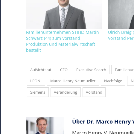
Familienunternehmen STIHL: Martin
Ulrich Braig 
Schwarz (44) zum Vorstand
Vorstand Per
Produktion und Materialwirtschaft
bestellt
Aufsichtsrat
CFO
Executive Search
Familienu
LEONI
Marco Henry Neumueller
Nachfolge
Ni
Siemens
Veränderung
Vorstand
Über
Dr. Marco Henry 
Marco Henry V. Neumueller