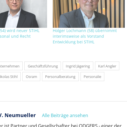
(54) wird neuer STIHL
Holger Lochmann (58) übernimmt
sonal und Recht
interimsweise als Vorstand
Entwicklung bei STIHL
nternehmen
Geschäftsführung
Ingrid Jägering
Karl Angler
kolas Stihl
Osram
Personalberatung
Personalie
V. Neumueller
Alle Beiträge ansehen
 ist Partner und Gesellschafter bei ODGERS - einer der