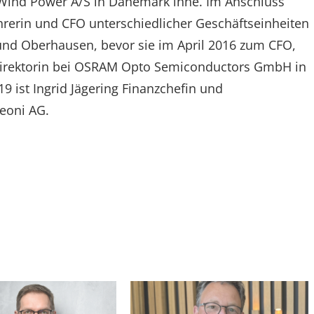
Wind Power A/S in Dänemark inne. Im Anschluss
ührerin und CFO unterschiedlicher Geschäftseinheiten
nd Oberhausen, bevor sie im April 2016 zum CFO,
sdirektorin bei OSRAM Opto Semiconductors GmbH in
 ist Ingrid Jägering Finanzchefin und
Leoni AG.