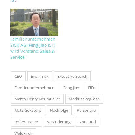
AG
Familienunternehmen
SICK AG: Feng Jiao (51)
wird Vorstand Sales &
Service
CEO
Erwin Sick
Executive Search
Familienunternehmen
Feng Jiao
FiFo
Marco Henry Neumueller
Markus Scaglioso
Mats Gökstorp
Nachfolge
Personalie
Robert Bauer
Veränderung
Vorstand
Waldkirch