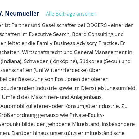
V. Neumueller
Alle Beiträge ansehen
 ist Partner und Gesellschafter bei ODGERS - einer der
schaften im Executive Search, Board Consulting und
leitet er die Family Business Advisory Practice. Er
schaften, Wirtschaftsrecht und General Management in
A (Indiana), Schweden (Jönköping), Südkorea (Seoul) und
wissenschaften (Uni Witten/Herdecke) über
ei der Besetzung von Positionen der oberen
oduzierenden Industrie sowie im Dienstleistungsumfeld.
 Umfeld des Maschinen- und Anlagenbaus,
 Automobilzulieferer- oder Konsumgüterindustrie. Zu
Größenordnung genauso wie Private-Equity-
hwerpunkt bildet der gehobene Mittelstand, insbesondere
n. Darüber hinaus unterstützt er mittelständische