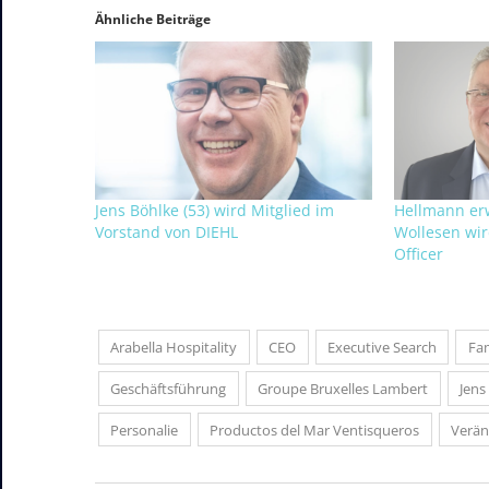
Ähnliche Beiträge
Jens Böhlke (53) wird Mitglied im
Hellmann erw
Vorstand von DIEHL
Wollesen wir
Officer
Arabella Hospitality
CEO
Executive Search
Fa
Geschäftsführung
Groupe Bruxelles Lambert
Jens
Personalie
Productos del Mar Ventisqueros
Verä