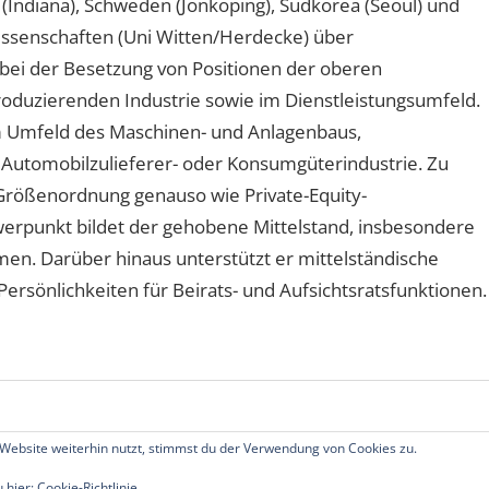
A (Indiana), Schweden (Jönköping), Südkorea (Seoul) und
wissenschaften (Uni Witten/Herdecke) über
ei der Besetzung von Positionen der oberen
oduzierenden Industrie sowie im Dienstleistungsumfeld.
 Umfeld des Maschinen- und Anlagenbaus,
 Automobilzulieferer- oder Konsumgüterindustrie. Zu
Größenordnung genauso wie Private-Equity-
hwerpunkt bildet der gehobene Mittelstand, insbesondere
n. Darüber hinaus unterstützt er mittelständische
rsönlichkeiten für Beirats- und Aufsichtsratsfunktionen.
Website weiterhin nutzt, stimmst du der Verwendung von Cookies zu.
echte vorbehalten.
u hier:
Cookie-Richtlinie