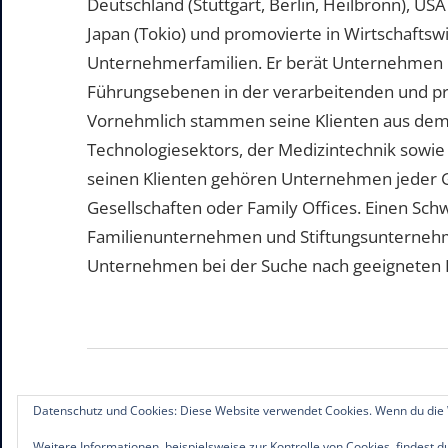
Deutschland (Stuttgart, Berlin, Heilbronn), US
Japan (Tokio) und promovierte in Wirtschafts
Unternehmerfamilien. Er berät Unternehmen b
Führungsebenen in der verarbeitenden und pr
Vornehmlich stammen seine Klienten aus dem
Technologiesektors, der Medizintechnik sowie
seinen Klienten gehören Unternehmen jeder 
Gesellschaften oder Family Offices. Einen Sc
Familienunternehmen und Stiftungsunternehme
Unternehmen bei der Suche nach geeigneten Pe
Datenschutz und Cookies: Diese Website verwendet Cookies. Wenn du die 
© 2019-2026 Familienunternehmen.eu. Alle R
Weitere Informationen, beispielsweise zur Kontrolle von Cookies, findest d