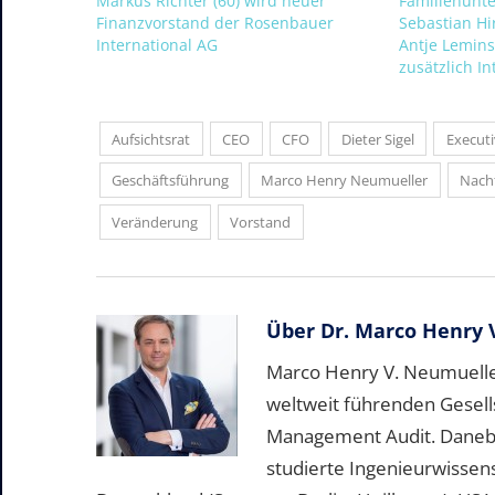
Markus Richter (60) wird neuer
Familienunt
Finanzvorstand der Rosenbauer
Sebastian H
International AG
Antje Lemins
zusätzlich In
Aufsichtsrat
CEO
CFO
Dieter Sigel
Executi
Geschäftsführung
Marco Henry Neumueller
Nach
Veränderung
Vorstand
Über
Dr. Marco Henry 
Marco Henry V. Neumueller
weltweit führenden Gesell
Management Audit. Daneben 
studierte Ingenieurwissen