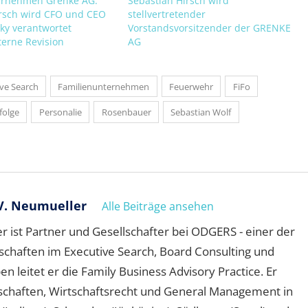
ernehmen Grenke AG:
Sebastian Hirsch wird
irsch wird CFO und CEO
stellvertretender
ky verantwortet
Vorstandsvorsitzender der GRENKE
terne Revision
AG
ve Search
Familienunternehmen
Feuerwehr
FiFo
folge
Personalie
Rosenbauer
Sebastian Wolf
V. Neumueller
Alle Beiträge ansehen
 ist Partner und Gesellschafter bei ODGERS - einer der
schaften im Executive Search, Board Consulting und
leitet er die Family Business Advisory Practice. Er
schaften, Wirtschaftsrecht und General Management in