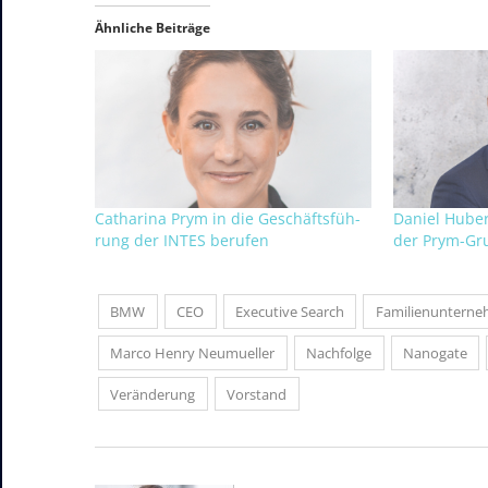
Ähnliche Beiträge
Ca­tha­ri­na Prym in die Ge­schäfts­füh­
Daniel Huber
rung der IN­TES be­ru­fen
der Prym-Gr
BMW
CEO
Executive Search
Familienuntern
Marco Henry Neumueller
Nachfolge
Nanogate
Veränderung
Vorstand