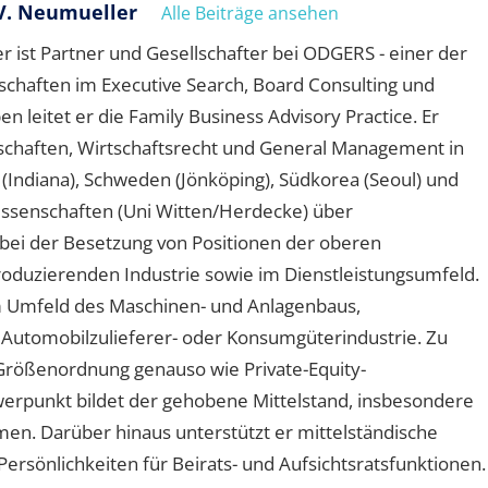
V. Neumueller
Alle Beiträge ansehen
 ist Partner und Gesellschafter bei ODGERS - einer der
schaften im Executive Search, Board Consulting und
leitet er die Family Business Advisory Practice. Er
schaften, Wirtschaftsrecht und General Management in
A (Indiana), Schweden (Jönköping), Südkorea (Seoul) und
wissenschaften (Uni Witten/Herdecke) über
ei der Besetzung von Positionen der oberen
oduzierenden Industrie sowie im Dienstleistungsumfeld.
 Umfeld des Maschinen- und Anlagenbaus,
 Automobilzulieferer- oder Konsumgüterindustrie. Zu
Größenordnung genauso wie Private-Equity-
hwerpunkt bildet der gehobene Mittelstand, insbesondere
n. Darüber hinaus unterstützt er mittelständische
rsönlichkeiten für Beirats- und Aufsichtsratsfunktionen.