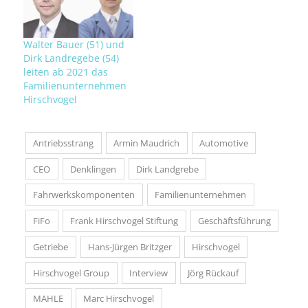
Walter Bauer (51) und
Dirk Landregebe (54)
leiten ab 2021 das
Familienunternehmen
Hirschvogel
Antriebsstrang
Armin Maudrich
Automotive
CEO
Denklingen
Dirk Landgrebe
Fahrwerkskomponenten
Familienunternehmen
FiFo
Frank Hirschvogel Stiftung
Geschäftsführung
Getriebe
Hans-Jürgen Britzger
Hirschvogel
Hirschvogel Group
Interview
Jörg Rückauf
MAHLE
Marc Hirschvogel