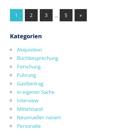
Seitennummerierung
Nächste
1
2
3
…
5
»
Beiträge
der
Beiträge
Kategorien
Akquisition
Buchbesprechung
Forschung
Führung
Gastbeitrag
In eigener Sache
Interview
Mittelstand
Neumueller notiert
Personalie