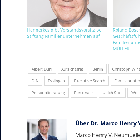
Hennerkes gibt Vorstandsvorsitz bei
Roland Bosch
Stiftung Familienunternehmen auf
Geschäftsfüh
Familienunt
MÜLLER
Albert Dürr
Aufsichtsrat
Berlin
Christoph Wint
DIN
Esslingen
Executive Search
Familienunt
Personalberatung
Personalie
Ulrich Stoll
Wolf
Über
Dr. Marco Henry 
Marco Henry V. Neumueller