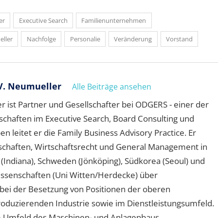
er
Executive Search
Familienunternehmen
ller
Nachfolge
Personalie
Veränderung
Vorstand
V. Neumueller
Alle Beiträge ansehen
 ist Partner und Gesellschafter bei ODGERS - einer der
schaften im Executive Search, Board Consulting und
leitet er die Family Business Advisory Practice. Er
schaften, Wirtschaftsrecht und General Management in
A (Indiana), Schweden (Jönköping), Südkorea (Seoul) und
wissenschaften (Uni Witten/Herdecke) über
ei der Besetzung von Positionen der oberen
oduzierenden Industrie sowie im Dienstleistungsumfeld.
 Umfeld des Maschinen- und Anlagenbaus,