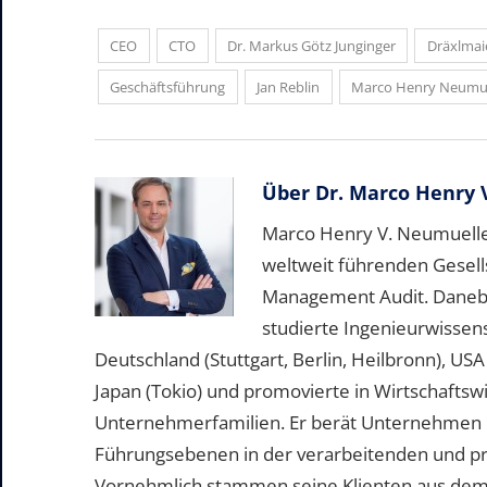
CEO
CTO
Dr. Markus Götz Junginger
Dräxlmai
Geschäftsführung
Jan Reblin
Marco Henry Neumue
Über
Dr. Marco Henry 
Marco Henry V. Neumueller
weltweit führenden Gesell
Management Audit. Daneben 
studierte Ingenieurwissen
Deutschland (Stuttgart, Berlin, Heilbronn), US
Japan (Tokio) und promovierte in Wirtschafts
Unternehmerfamilien. Er berät Unternehmen b
Führungsebenen in der verarbeitenden und pr
Vornehmlich stammen seine Klienten aus dem