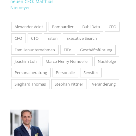
neuen CEO: Matthias
Niemeyer
Alexander Veidt
Bombardier
Buhl Data
CEO
CFO
CTO
Estun
Executive Search
Familienunternehmen
FiFo
Geschäftsführung
Joachim Loh
Marco Henry Nemueller
Nachfolge
Personalberatung
Personalie
Sensitec
Sieghard Thomas
Stephan Pittner
Veränderung