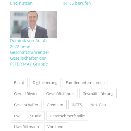
und nutzen
IN­TES be­ru­fen
Dominik von Au ab
2022 neuer
Geschäftsführender
Gesellschafter der
PETER MAY Gruppe
Beirat
Digitalisierung
Familienunternehmen
Gerold Rieder
Geschäftsführer
Geschäftsführung
Gesellschafter
Gremium
INTES
NextGen
PwC
Studie
Unternehmerfamilie
Uwe Rittmann
Vorstand