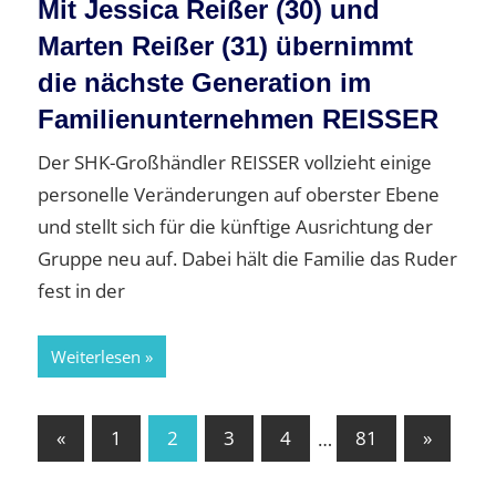
Mit Jessica Reißer (30) und
Marten Reißer (31) übernimmt
die nächste Generation im
Familienunternehmen REISSER
Der SHK-Großhändler REISSER vollzieht einige
personelle Veränderungen auf oberster Ebene
und stellt sich für die künftige Ausrichtung der
Gruppe neu auf. Dabei hält die Familie das Ruder
fest in der
Weiterlesen
Seitennummerierung
Vorherige
Nächste
«
1
2
3
4
…
81
»
Beiträge
Beiträge
der