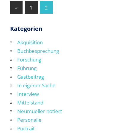
Seitennummerierung
Vorherige
«
1
2
Beiträge
der
Beiträge
Kategorien
Akquisition
Buchbesprechung
Forschung
Führung
Gastbeitrag
In eigener Sache
Interview
Mittelstand
Neumueller notiert
Personalie
Portrait