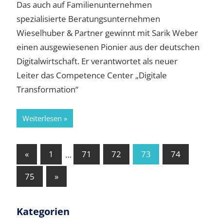
Das auch auf Familienunternehmen
spezialisierte Beratungsunternehmen
Wieselhuber & Partner gewinnt mit Sarik Weber
einen ausgewiesenen Pionier aus der deutschen
Digitalwirtschaft. Er verantwortet als neuer
Leiter das Competence Center „Digitale
Transformation“
Weiterlesen
Seitennummerierung
Vorherige
«
1
…
71
72
73
74
Beiträge
der
Nächste
75
»
Beiträge
Beiträge
Kategorien