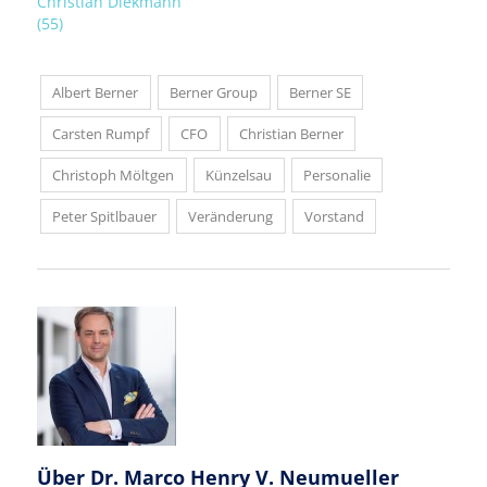
Christian Diekmann
(55)
Albert Berner
Berner Group
Berner SE
Carsten Rumpf
CFO
Christian Berner
Christoph Möltgen
Künzelsau
Personalie
Peter Spitlbauer
Veränderung
Vorstand
Über
Dr. Marco Henry V. Neumueller