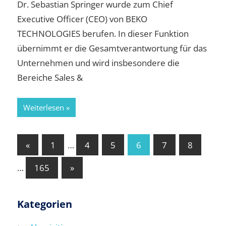
Dr. Sebastian Springer wurde zum Chief
Executive Officer (CEO) von BEKO
TECHNOLOGIES berufen. In dieser Funktion
übernimmt er die Gesamtverantwortung für das
Unternehmen und wird insbesondere die
Bereiche Sales &
Weiterlesen
Seitennummerierung
Vorherige
«
1
…
4
5
6
7
8
Beiträge
der
Nächste
…
165
»
Beiträge
Beiträge
Kategorien