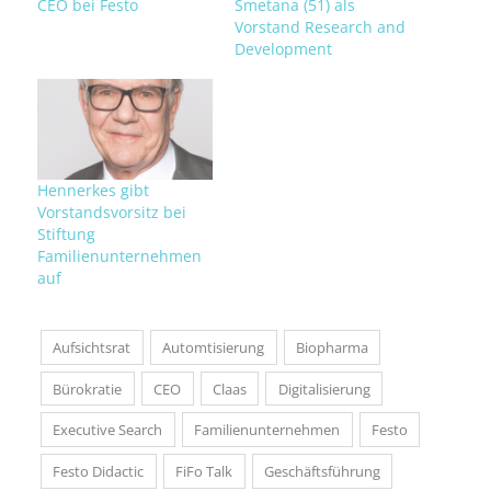
CEO bei Festo
Smetana (51) als
Vorstand Research and
Development
Hennerkes gibt
Vorstandsvorsitz bei
Stiftung
Familienunternehmen
auf
Aufsichtsrat
Automtisierung
Biopharma
Bürokratie
CEO
Claas
Digitalisierung
Executive Search
Familienunternehmen
Festo
Festo Didactic
FiFo Talk
Geschäftsführung