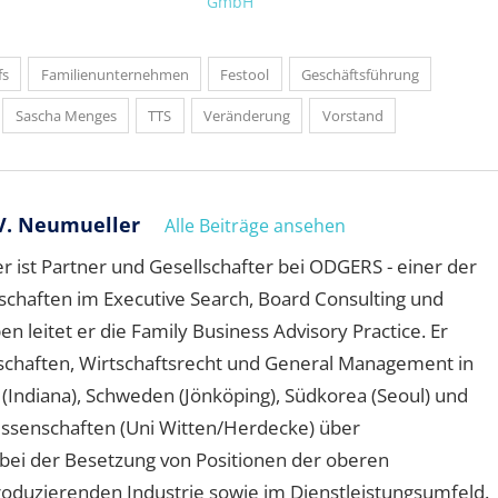
GmbH
fs
Familienunternehmen
Festool
Geschäftsführung
Sascha Menges
TTS
Veränderung
Vorstand
V. Neumueller
Alle Beiträge ansehen
 ist Partner und Gesellschafter bei ODGERS - einer der
schaften im Executive Search, Board Consulting und
leitet er die Family Business Advisory Practice. Er
schaften, Wirtschaftsrecht und General Management in
A (Indiana), Schweden (Jönköping), Südkorea (Seoul) und
wissenschaften (Uni Witten/Herdecke) über
ei der Besetzung von Positionen der oberen
oduzierenden Industrie sowie im Dienstleistungsumfeld.