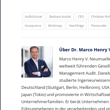
Aufsichtsrat
Barbara Austel
CEO
Christian Rol
Husqvarna
McKinsey
Nachfolge
Personalie
Über
Dr. Marco Henry 
Marco Henry V. Neumueller
weltweit führenden Gesell
Management Audit. Daneben 
studierte Ingenieurwissen
Deutschland (Stuttgart, Berlin, Heilbronn), US
Japan (Tokio) und promovierte in Wirtschafts
Unternehmerfamilien. Er berät Unternehmen b
Führungsebenen in der verarbeitenden und pr