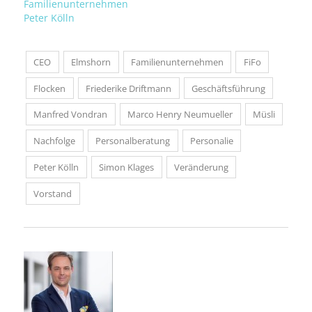
Familienunternehmen
Peter Kölln
CEO
Elmshorn
Familienunternehmen
FiFo
Flocken
Friederike Driftmann
Geschäftsführung
Manfred Vondran
Marco Henry Neumueller
Müsli
Nachfolge
Personalberatung
Personalie
Peter Kölln
Simon Klages
Veränderung
Vorstand