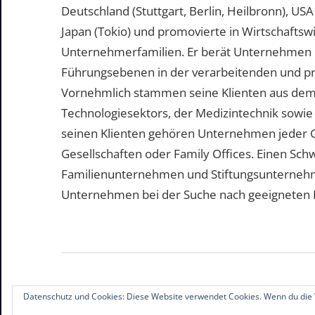
Deutschland (Stuttgart, Berlin, Heilbronn), US
Japan (Tokio) und promovierte in Wirtschafts
Unternehmerfamilien. Er berät Unternehmen b
Führungsebenen in der verarbeitenden und pr
Vornehmlich stammen seine Klienten aus dem
Technologiesektors, der Medizintechnik sowie
seinen Klienten gehören Unternehmen jeder 
Gesellschaften oder Family Offices. Einen Sc
Familienunternehmen und Stiftungsunternehme
Unternehmen bei der Suche nach geeigneten Pe
Datenschutz und Cookies: Diese Website verwendet Cookies. Wenn du die 
© 2019-2026 Familienunternehmen.eu. Alle R