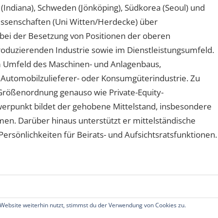
A (Indiana), Schweden (Jönköping), Südkorea (Seoul) und
wissenschaften (Uni Witten/Herdecke) über
ei der Besetzung von Positionen der oberen
oduzierenden Industrie sowie im Dienstleistungsumfeld.
 Umfeld des Maschinen- und Anlagenbaus,
 Automobilzulieferer- oder Konsumgüterindustrie. Zu
Größenordnung genauso wie Private-Equity-
hwerpunkt bildet der gehobene Mittelstand, insbesondere
n. Darüber hinaus unterstützt er mittelständische
rsönlichkeiten für Beirats- und Aufsichtsratsfunktionen.
Website weiterhin nutzt, stimmst du der Verwendung von Cookies zu.
echte vorbehalten.