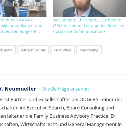
ernehmen KAMAX:
Deichmann: Christopher Zurheiden
nskommunikation und
(39) übernimmt Leitung des Bereichs
rces neu aufgestellt
Corporate Communications
d Semb
Kathrin Sauter
Kurk Wilks
Markteting
V. Neumueller
Alle Beiträge ansehen
 ist Partner und Gesellschafter bei ODGERS - einer der
schaften im Executive Search, Board Consulting und
leitet er die Family Business Advisory Practice. Er
schaften, Wirtschaftsrecht und General Management in