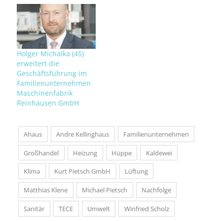
Holger Michalka (45)
erweitert die
Geschäftsführung im
Familienunternehmen
Maschinenfabrik
Reinhausen GmbH
Ahaus
Andre Kellinghaus
Familienunternehmen
Großhandel
Heizung
Hüppe
Kaldewei
Klima
Kurt Pietsch GmbH
Lüftung
Matthias Klene
Michael Pietsch
Nachfolge
Sanitär
TECE
Umwelt
Winfried Scholz