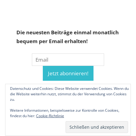
Die neuesten Beiträge einmal monatlich
bequem per Email erhalten!
Datenschutz und Cookies: Diese Website verwendet Cookies. Wenn du
die Website weiterhin nutzt, stimmst du der Verwendung von Cookies
zu.
Weitere Informationen, beispielsweise zur Kontrolle von Cookies,
findest du hier:
Cookie-Richtlinie
© 2019-2026 Familienunternehmen.eu. Alle
Rechte vorbehalten.