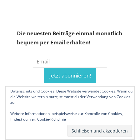
Die neuesten Beiträge einmal monatlich
bequem per Email erhalten!
Datenschutz und Cookies: Diese Website verwendet Cookies. Wenn du
die Website weiterhin nutzt, stimmst du der Verwendung von Cookies
zu.
Weitere Informationen, beispielsweise zur Kontrolle von Cookies,
findest du hier:
Cookie-Richtlinie
© 2019-2026 Familienunternehmen.eu. Alle
Rechte vorbehalten.