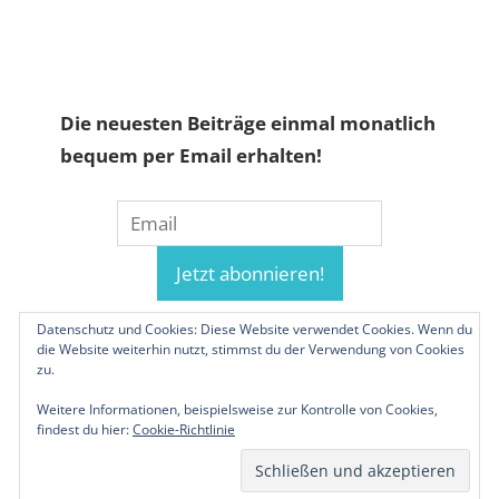
Die neuesten Beiträge einmal monatlich
bequem per Email erhalten!
Datenschutz und Cookies: Diese Website verwendet Cookies. Wenn du
die Website weiterhin nutzt, stimmst du der Verwendung von Cookies
zu.
Weitere Informationen, beispielsweise zur Kontrolle von Cookies,
findest du hier:
Cookie-Richtlinie
© 2019-2026 Familienunternehmen.eu. Alle
Rechte vorbehalten.