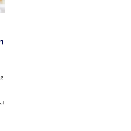
n
ag
at