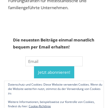
Führungskräften für mittelständische und
familiengeführte Unternehmen.
Die neuesten Beiträge einmal monatlich
bequem per Email erhalten!
Datenschutz und Cookies: Diese Website verwendet Cookies. Wenn du
die Website weiterhin nutzt, stimmst du der Verwendung von Cookies
zu.
Weitere Informationen, beispielsweise zur Kontrolle von Cookies,
findest du hier:
Cookie-Richtlinie
© 2019-2026 Familienunternehmen.eu. Alle