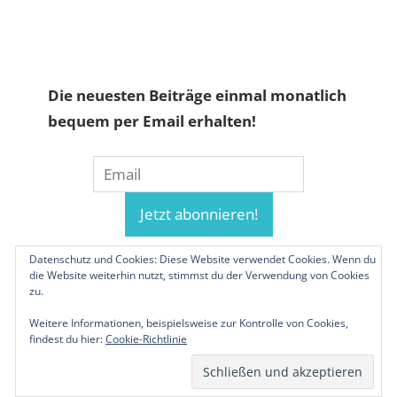
Die neuesten Beiträge einmal monatlich
bequem per Email erhalten!
Datenschutz und Cookies: Diese Website verwendet Cookies. Wenn du
die Website weiterhin nutzt, stimmst du der Verwendung von Cookies
zu.
Weitere Informationen, beispielsweise zur Kontrolle von Cookies,
findest du hier:
Cookie-Richtlinie
© 2019-2026 Familienunternehmen.eu. Alle
Rechte vorbehalten.