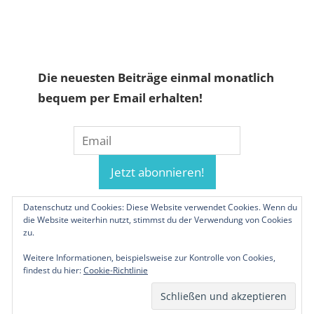
Die neuesten Beiträge einmal monatlich
bequem per Email erhalten!
Datenschutz und Cookies: Diese Website verwendet Cookies. Wenn du
die Website weiterhin nutzt, stimmst du der Verwendung von Cookies
zu.
Weitere Informationen, beispielsweise zur Kontrolle von Cookies,
findest du hier:
Cookie-Richtlinie
© 2019-2026 Familienunternehmen.eu. Alle
Rechte vorbehalten.