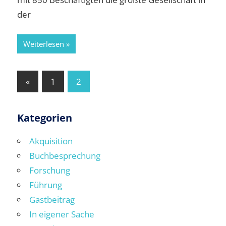
der
Weiterlesen
Seitennummerierung
Vorherige
«
1
2
Beiträge
der
Beiträge
Kategorien
Akquisition
Buchbesprechung
Forschung
Führung
Gastbeitrag
In eigener Sache