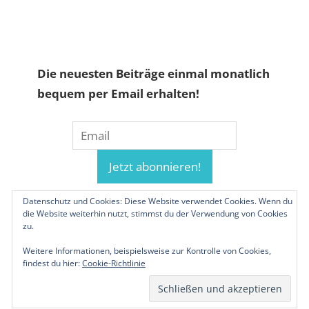
Die neuesten Beiträge einmal monatlich
bequem per Email erhalten!
Datenschutz und Cookies: Diese Website verwendet Cookies. Wenn du
die Website weiterhin nutzt, stimmst du der Verwendung von Cookies
zu.
Weitere Informationen, beispielsweise zur Kontrolle von Cookies,
findest du hier:
Cookie-Richtlinie
© 2019-2026 Familienunternehmen.eu. Alle
Rechte vorbehalten.