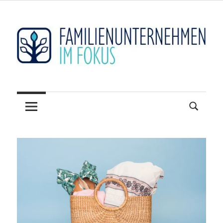
Zum
Inhalt
springen
Hidden
FAMILIENUNTERNEHM
Champions
sichtbar
im
machen
FOKUS
–
Der
Mittelstand
und
seine
Weltmarktführer