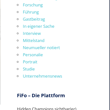
Forschung
Führung
Gastbeitrag
In eigener Sache
Interview
Mittelstand
Neumueller notiert
Personalie
Portrait
Studie
Unternehmensnews
FiFo – Die Plattform
Hidden Champions sichtbar(er)