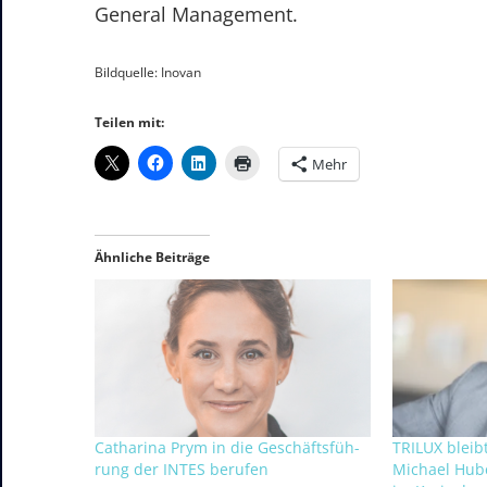
General Management.
Bildquelle: Inovan
Teilen mit:
Mehr
Ähnliche Beiträge
Ca­tha­ri­na Prym in die Ge­schäfts­füh­
TRILUX bleib
rung der IN­TES be­ru­fen
Michael Hube