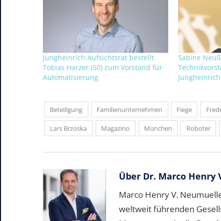
Jungheinrich Aufsichtsrat bestellt
Sabine Neuß 
Tobias Harzer (50) zum Vorstand für
Technikvorst
Automatisierung
Jungheinrich
Beteiligung
Familienunternehmen
Fiege
Fred
Lars Brzoska
Magazino
München
Roboter
Über
Dr. Marco Henry 
Marco Henry V. Neumueller
weltweit führenden Gesell