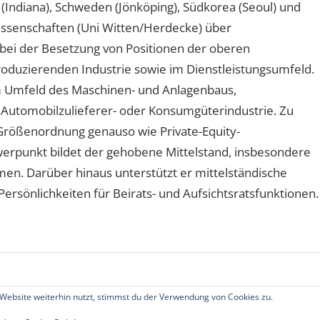
A (Indiana), Schweden (Jönköping), Südkorea (Seoul) und
wissenschaften (Uni Witten/Herdecke) über
ei der Besetzung von Positionen der oberen
oduzierenden Industrie sowie im Dienstleistungsumfeld.
 Umfeld des Maschinen- und Anlagenbaus,
 Automobilzulieferer- oder Konsumgüterindustrie. Zu
Größenordnung genauso wie Private-Equity-
hwerpunkt bildet der gehobene Mittelstand, insbesondere
n. Darüber hinaus unterstützt er mittelständische
rsönlichkeiten für Beirats- und Aufsichtsratsfunktionen.
Website weiterhin nutzt, stimmst du der Verwendung von Cookies zu.
echte vorbehalten.