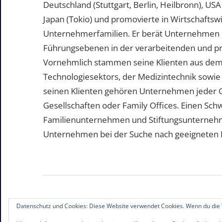
Deutschland (Stuttgart, Berlin, Heilbronn), US
Japan (Tokio) und promovierte in Wirtschafts
Unternehmerfamilien. Er berät Unternehmen b
Führungsebenen in der verarbeitenden und pr
Vornehmlich stammen seine Klienten aus dem
Technologiesektors, der Medizintechnik sowie
seinen Klienten gehören Unternehmen jeder 
Gesellschaften oder Family Offices. Einen Sc
Familienunternehmen und Stiftungsunternehme
Unternehmen bei der Suche nach geeigneten Pe
Datenschutz und Cookies: Diese Website verwendet Cookies. Wenn du die 
© 2019-2026 Familienunternehmen.eu. Alle R