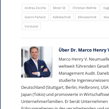
Andrea Zocche
Bitzer SE
Christian Wehrle
Eag
Gianni Parlanti
Kältetechnik
Klimatechnik
Mar
Vorstand
Über
Dr. Marco Henry 
Marco Henry V. Neumueller
weltweit führenden Gesell
Management Audit. Daneben 
studierte Ingenieurwissen
Deutschland (Stuttgart, Berlin, Heilbronn), US
Japan (Tokio) und promovierte in Wirtschafts
Unternehmerfamilien. Er berät Unternehmen b
Führungsebenen in der verarbeitenden und pr