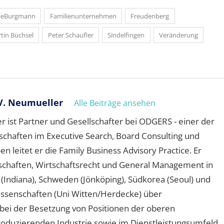
leBurgmann
Familienunternehmen
Freudenberg
tin Büchsel
Peter Schaufler
Sindelfingen
Veränderung
V. Neumueller
Alle Beiträge ansehen
 ist Partner und Gesellschafter bei ODGERS - einer der
schaften im Executive Search, Board Consulting und
leitet er die Family Business Advisory Practice. Er
schaften, Wirtschaftsrecht und General Management in
A (Indiana), Schweden (Jönköping), Südkorea (Seoul) und
wissenschaften (Uni Witten/Herdecke) über
ei der Besetzung von Positionen der oberen
oduzierenden Industrie sowie im Dienstleistungsumfeld.