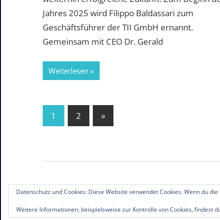
Jahres 2025 wird Filippo Baldassari zum
Geschäftsführer der TII GmbH ernannt.
Gemeinsam mit CEO Dr. Gerald
Weiterlesen
Seitennummerierung
Nächste
1
2
»
Beiträge
der
Beiträge
Datenschutz und Cookies: Diese Website verwendet Cookies. Wenn du die 
© 2019-2026 Familienunternehmen.eu. Alle R
Weitere Informationen, beispielsweise zur Kontrolle von Cookies, findest d