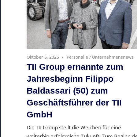
Oktober 6, 2025
Personalie
/
Unternehmensnews
TII Group ernannte zum
Jahresbeginn Filippo
Baldassari (50) zum
Geschäftsführer der TII
GmbH
Die TII Group stellt die Weichen für eine
weiterhin erfolgreiche Zukunft: Zum Beginn d