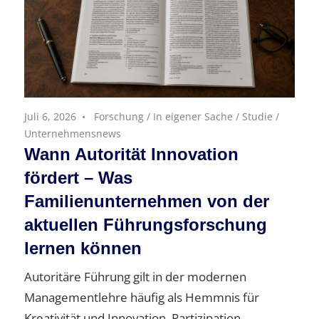
Juli 6, 2026
Forschung
/
In eigener Sache
/
Studie
/
Unternehmensnews
Wann Autorität Innovation
fördert – Was
Familienunternehmen von der
aktuellen Führungsforschung
lernen können
Autoritäre Führung gilt in der modernen
Managementlehre häufig als Hemmnis für
Kreativität und Innovation. Partizipation,