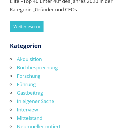
Elite –Top 40 unter 40“ des Jahres 2020 in der
Kategorie „Gründer und CEOs
Weiterlesen
Kategorien
Akquisition
Buchbesprechung
Forschung
Führung
Gastbeitrag
In eigener Sache
Interview
Mittelstand
Neumueller notiert