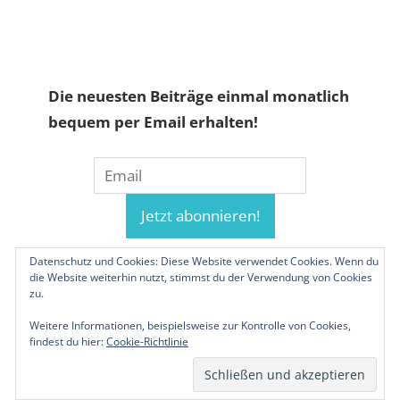
Die neuesten Beiträge einmal monatlich
bequem per Email erhalten!
Datenschutz und Cookies: Diese Website verwendet Cookies. Wenn du
die Website weiterhin nutzt, stimmst du der Verwendung von Cookies
zu.
Weitere Informationen, beispielsweise zur Kontrolle von Cookies,
findest du hier:
Cookie-Richtlinie
© 2019-2026 Familienunternehmen.eu. Alle
Rechte vorbehalten.